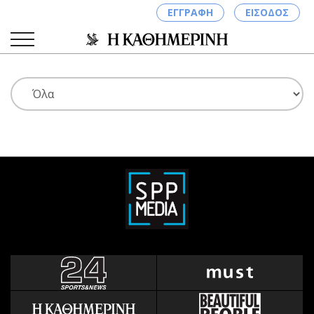
ΕΓΓΡΑΦΗ
ΕΙΣΟΔΟΣ
ΚΑΤΗΓΟΡΙΕΣ
ΣΥΝΔΕΣΗ
Κύπρος
Απόψεις
Παιδεία
Αρθρογραφία
Υγεία
The Hill
Πολιτική
Υγεία
Βουλευτικές 2026
Αγγελίες
Εκλογές 2024
Ενοικιάζονται
Προεδρικές 2023
Πωλούνται
Δημοσκοπήσεις
Ζητούν εργασία
Διπλωματία
Θέσεις εργασίας