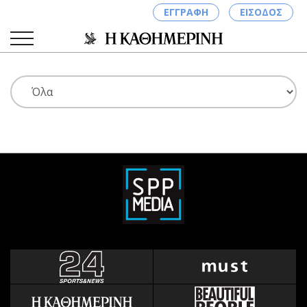
ΕΓΓΡΑΦΗ
ΕΙΣΟΔΟΣ
ΚΑΤΗΓΟΡΙΕΣ
ΣΥΝΔΕΣΗ
Κύπρος
Απόψεις
Παιδεία
Αρθρογραφία
Υγεία
The Hill
Πολιτική
Υγεία
Βουλευτικές 2026
Αγγελίες
Εκλογές 2024
Ενοικιάζονται
Προεδρικές 2023
Πωλούνται
Δημοσκοπήσεις
Ζητούν εργασία
Διπλωματία
Θέσεις εργασίας