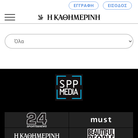
ΕΓΓΡΑΦΗ
ΕΙΣΟΔΟΣ
ΚΑΤΗΓΟΡΙΕΣ
ΣΥΝΔΕΣΗ
Κύπρος
Απόψεις
Παιδεία
Αρθρογραφία
Υγεία
The Hill
Πολιτική
Υγεία
Βουλευτικές 2026
Αγγελίες
Εκλογές 2024
Ενοικιάζονται
Προεδρικές 2023
Πωλούνται
Δημοσκοπήσεις
Ζητούν εργασία
Διπλωματία
Θέσεις εργασίας