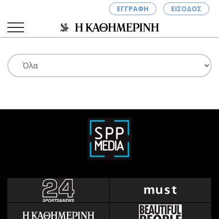
ΕΓΓΡΑΦΗ
ΕΙΣΟΔΟΣ
ΚΑΤΗΓΟΡΙΕΣ
ΣΥΝΔΕΣΗ
Κύπρος
Απόψεις
Παιδεία
Αρθρογραφία
Υγεία
The Hill
Πολιτική
Υγεία
Βουλευτικές 2026
Αγγελίες
Εκλογές 2024
Ενοικιάζονται
Προεδρικές 2023
Πωλούνται
Δημοσκοπήσεις
Ζητούν εργασία
Διπλωματία
Θέσεις εργασίας