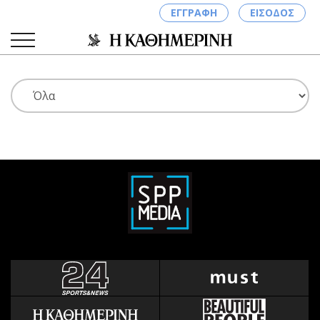
ΕΓΓΡΑΦΗ
ΕΙΣΟΔΟΣ
ΚΑΤΗΓΟΡΙΕΣ
ΣΥΝΔΕΣΗ
Κύπρος
Απόψεις
Παιδεία
Αρθρογραφία
Υγεία
The Hill
Πολιτική
Υγεία
Βουλευτικές 2026
Αγγελίες
Εκλογές 2024
Ενοικιάζονται
Προεδρικές 2023
Πωλούνται
Δημοσκοπήσεις
Ζητούν εργασία
Διπλωματία
Θέσεις εργασίας