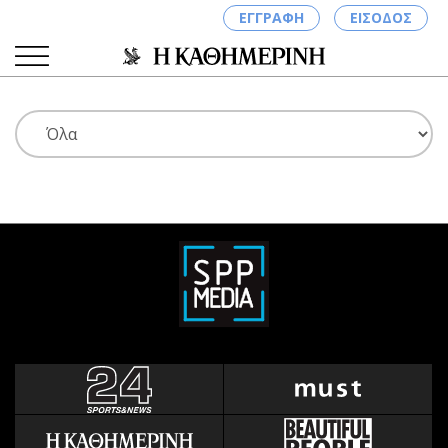
ΕΓΓΡΑΦΗ
ΕΙΣΟΔΟΣ
ΚΑΤΗΓΟΡΙΕΣ
ΣΥΝΔΕΣΗ
Κύπρος
Απόψεις
Παιδεία
Αρθρογραφία
Υγεία
The Hill
Πολιτική
Υγεία
Βουλευτικές 2026
Αγγελίες
Εκλογές 2024
Ενοικιάζονται
Προεδρικές 2023
Πωλούνται
Δημοσκοπήσεις
Ζητούν εργασία
Διπλωματία
Θέσεις εργασίας