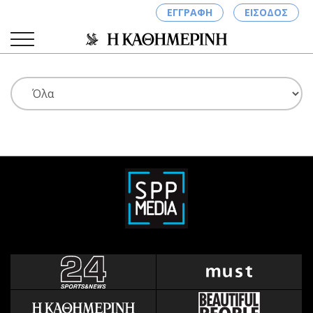
ΕΓΓΡΑΦΗ
ΕΙΣΟΔΟΣ
ΚΑΤΗΓΟΡΙΕΣ
ΣΥΝΔΕΣΗ
Κύπρος
Απόψεις
Παιδεία
Αρθρογραφία
Υγεία
The Hill
Πολιτική
Υγεία
Βουλευτικές 2026
Αγγελίες
Εκλογές 2024
Ενοικιάζονται
Προεδρικές 2023
Πωλούνται
Δημοσκοπήσεις
Ζητούν εργασία
Διπλωματία
Θέσεις εργασίας