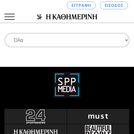
ΕΓΓΡΑΦΗ
ΕΙΣΟΔΟΣ
ΚΑΤΗΓΟΡΙΕΣ
ΣΥΝΔΕΣΗ
Κύπρος
Απόψεις
Παιδεία
Αρθρογραφία
Υγεία
The Hill
Πολιτική
Υγεία
Βουλευτικές 2026
Αγγελίες
Εκλογές 2024
Ενοικιάζονται
Προεδρικές 2023
Πωλούνται
Δημοσκοπήσεις
Ζητούν εργασία
Διπλωματία
Θέσεις εργασίας