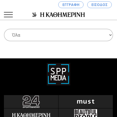
ΕΓΓΡΑΦΗ
ΕΙΣΟΔΟΣ
ΚΑΤΗΓΟΡΙΕΣ
ΣΥΝΔΕΣΗ
Κύπρος
Απόψεις
Παιδεία
Αρθρογραφία
Υγεία
The Hill
Πολιτική
Υγεία
Βουλευτικές 2026
Αγγελίες
Εκλογές 2024
Ενοικιάζονται
Προεδρικές 2023
Πωλούνται
Δημοσκοπήσεις
Ζητούν εργασία
Διπλωματία
Θέσεις εργασίας