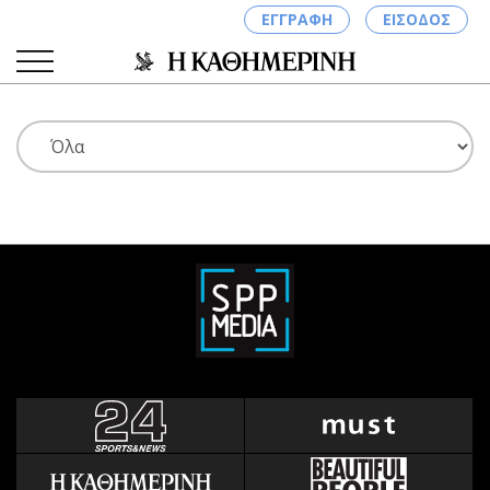
ΕΓΓΡΑΦΗ
ΕΙΣΟΔΟΣ
ΚΑΤΗΓΟΡΙΕΣ
ΣΥΝΔΕΣΗ
Κύπρος
Απόψεις
Παιδεία
Αρθρογραφία
Υγεία
The Hill
Πολιτική
Υγεία
Βουλευτικές 2026
Αγγελίες
Εκλογές 2024
Ενοικιάζονται
Προεδρικές 2023
Πωλούνται
Δημοσκοπήσεις
Ζητούν εργασία
Διπλωματία
Θέσεις εργασίας