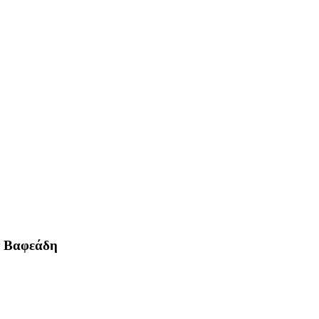
ον Βαφεάδη