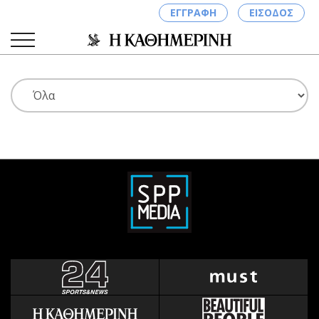
ΕΓΓΡΑΦΗ
ΕΙΣΟΔΟΣ
ΚΑΤΗΓΟΡΙΕΣ
ΣΥΝΔΕΣΗ
Κύπρος
Απόψεις
Παιδεία
Αρθρογραφία
Υγεία
The Hill
Πολιτική
Υγεία
Βουλευτικές 2026
Αγγελίες
Εκλογές 2024
Ενοικιάζονται
Προεδρικές 2023
Πωλούνται
Δημοσκοπήσεις
Ζητούν εργασία
Διπλωματία
Θέσεις εργασίας