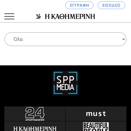
ΕΓΓΡΑΦΗ
ΕΙΣΟΔΟΣ
ΚΑΤΗΓΟΡΙΕΣ
ΣΥΝΔΕΣΗ
Κύπρος
Απόψεις
Παιδεία
Αρθρογραφία
Υγεία
The Hill
Πολιτική
Υγεία
Βουλευτικές 2026
Αγγελίες
Εκλογές 2024
Ενοικιάζονται
Προεδρικές 2023
Πωλούνται
Δημοσκοπήσεις
Ζητούν εργασία
Διπλωματία
Θέσεις εργασίας