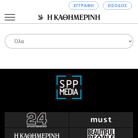
ΕΓΓΡΑΦΗ
ΕΙΣΟΔΟΣ
ΚΑΤΗΓΟΡΙΕΣ
ΣΥΝΔΕΣΗ
Κύπρος
Απόψεις
Παιδεία
Αρθρογραφία
Υγεία
The Hill
Πολιτική
Υγεία
Βουλευτικές 2026
Αγγελίες
Εκλογές 2024
Ενοικιάζονται
Προεδρικές 2023
Πωλούνται
Δημοσκοπήσεις
Ζητούν εργασία
Διπλωματία
Θέσεις εργασίας