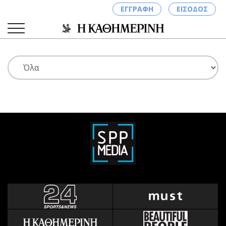
ΕΓΓΡΑΦΗ
ΕΙΣΟΔΟΣ
ΚΑΤΗΓΟΡΙΕΣ
ΣΥΝΔΕΣΗ
Κύπρος
Απόψεις
Παιδεία
Αρθρογραφία
Υγεία
The Hill
Πολιτική
Υγεία
Βουλευτικές 2026
Αγγελίες
Εκλογές 2024
Ενοικιάζονται
Προεδρικές 2023
Πωλούνται
Δημοσκοπήσεις
Ζητούν εργασία
Διπλωματία
Θέσεις εργασίας