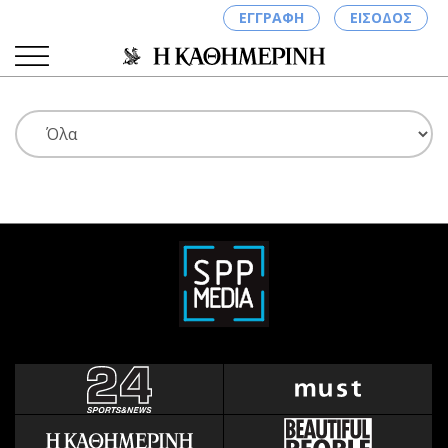
ΕΓΓΡΑΦΗ
ΕΙΣΟΔΟΣ
ΚΑΤΗΓΟΡΙΕΣ
ΣΥΝΔΕΣΗ
Κύπρος
Απόψεις
Παιδεία
Αρθρογραφία
Υγεία
The Hill
Πολιτική
Υγεία
Βουλευτικές 2026
Αγγελίες
Εκλογές 2024
Ενοικιάζονται
Προεδρικές 2023
Πωλούνται
Δημοσκοπήσεις
Ζητούν εργασία
Διπλωματία
Θέσεις εργασίας