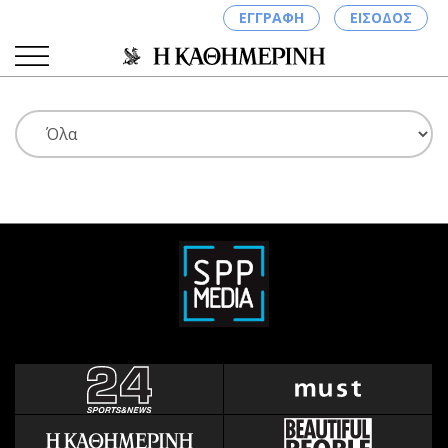
ΕΓΓΡΑΦΗ
ΕΙΣΟΔΟΣ
ΚΑΤΗΓΟΡΙΕΣ
ΣΥΝΔΕΣΗ
Κύπρος
Απόψεις
Παιδεία
Αρθρογραφία
Υγεία
The Hill
Πολιτική
Υγεία
Βουλευτικές 2026
Αγγελίες
Εκλογές 2024
Ενοικιάζονται
Προεδρικές 2023
Πωλούνται
Δημοσκοπήσεις
Ζητούν εργασία
Διπλωματία
Θέσεις εργασίας