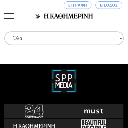
ΕΓΓΡΑΦΗ
ΕΙΣΟΔΟΣ
ΚΑΤΗΓΟΡΙΕΣ
ΣΥΝΔΕΣΗ
Κύπρος
Απόψεις
Παιδεία
Αρθρογραφία
Υγεία
The Hill
Πολιτική
Υγεία
Βουλευτικές 2026
Αγγελίες
Εκλογές 2024
Ενοικιάζονται
Προεδρικές 2023
Πωλούνται
Δημοσκοπήσεις
Ζητούν εργασία
Διπλωματία
Θέσεις εργασίας