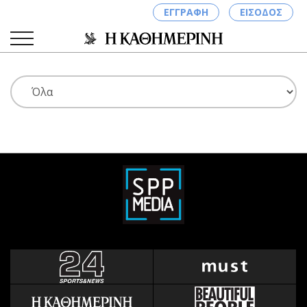
ΕΓΓΡΑΦΗ
ΕΙΣΟΔΟΣ
ΚΑΤΗΓΟΡΙΕΣ
ΣΥΝΔΕΣΗ
Κύπρος
Απόψεις
Παιδεία
Αρθρογραφία
Υγεία
The Hill
Πολιτική
Υγεία
Βουλευτικές 2026
Αγγελίες
Εκλογές 2024
Ενοικιάζονται
Προεδρικές 2023
Πωλούνται
Δημοσκοπήσεις
Ζητούν εργασία
Διπλωματία
Θέσεις εργασίας