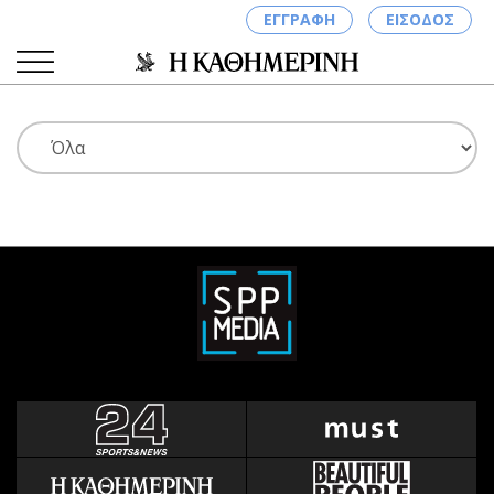
ΕΓΓΡΑΦΗ
ΕΙΣΟΔΟΣ
ΚΑΤΗΓΟΡΙΕΣ
ΣΥΝΔΕΣΗ
Κύπρος
Απόψεις
Παιδεία
Αρθρογραφία
Υγεία
The Hill
Πολιτική
Υγεία
Βουλευτικές 2026
Αγγελίες
Εκλογές 2024
Ενοικιάζονται
Προεδρικές 2023
Πωλούνται
Δημοσκοπήσεις
Ζητούν εργασία
Διπλωματία
Θέσεις εργασίας