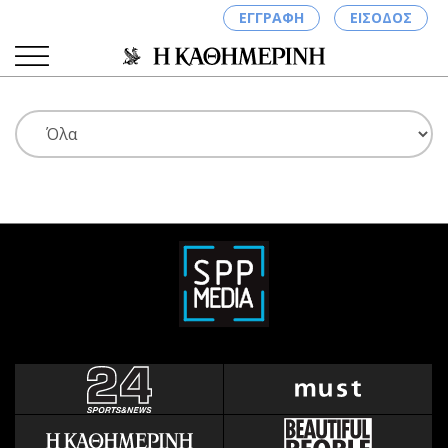
ΕΓΓΡΑΦΗ
ΕΙΣΟΔΟΣ
ΚΑΤΗΓΟΡΙΕΣ
ΣΥΝΔΕΣΗ
Κύπρος
Απόψεις
Παιδεία
Αρθρογραφία
Υγεία
The Hill
Πολιτική
Υγεία
Βουλευτικές 2026
Αγγελίες
Εκλογές 2024
Ενοικιάζονται
Προεδρικές 2023
Πωλούνται
Δημοσκοπήσεις
Ζητούν εργασία
Διπλωματία
Θέσεις εργασίας