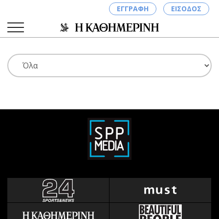
ΕΓΓΡΑΦΗ
ΕΙΣΟΔΟΣ
ΚΑΤΗΓΟΡΙΕΣ
ΣΥΝΔΕΣΗ
Κύπρος
Απόψεις
Παιδεία
Αρθρογραφία
Υγεία
The Hill
Πολιτική
Υγεία
Βουλευτικές 2026
Αγγελίες
Εκλογές 2024
Ενοικιάζονται
Προεδρικές 2023
Πωλούνται
Δημοσκοπήσεις
Ζητούν εργασία
Διπλωματία
Θέσεις εργασίας