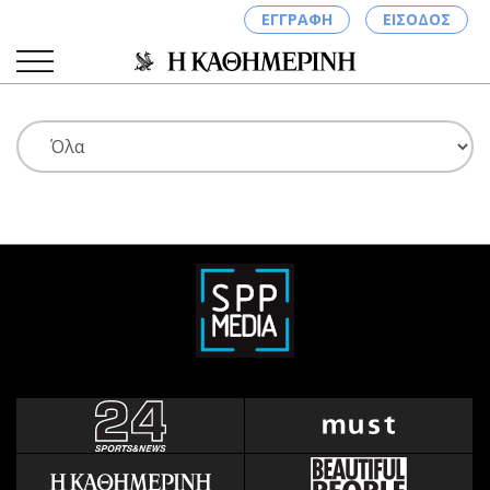
ΕΓΓΡΑΦΗ
ΕΙΣΟΔΟΣ
ΚΑΤΗΓΟΡΙΕΣ
ΣΥΝΔΕΣΗ
Κύπρος
Απόψεις
Παιδεία
Αρθρογραφία
Υγεία
The Hill
Πολιτική
Υγεία
Βουλευτικές 2026
Αγγελίες
Εκλογές 2024
Ενοικιάζονται
Προεδρικές 2023
Πωλούνται
Δημοσκοπήσεις
Ζητούν εργασία
Διπλωματία
Θέσεις εργασίας