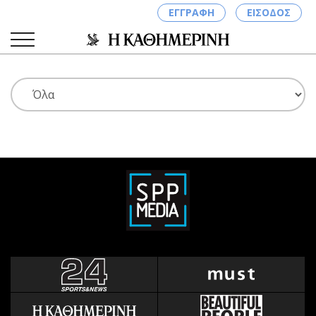
ΕΓΓΡΑΦΗ
ΕΙΣΟΔΟΣ
ΚΑΤΗΓΟΡΙΕΣ
ΣΥΝΔΕΣΗ
Κύπρος
Απόψεις
Παιδεία
Αρθρογραφία
Υγεία
The Hill
Πολιτική
Υγεία
Βουλευτικές 2026
Αγγελίες
Εκλογές 2024
Ενοικιάζονται
Προεδρικές 2023
Πωλούνται
Δημοσκοπήσεις
Ζητούν εργασία
Διπλωματία
Θέσεις εργασίας