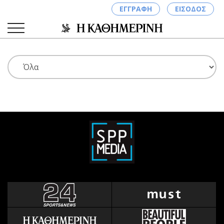
ΕΓΓΡΑΦΗ
ΕΙΣΟΔΟΣ
ΚΑΤΗΓΟΡΙΕΣ
ΣΥΝΔΕΣΗ
Κύπρος
Απόψεις
Παιδεία
Αρθρογραφία
Υγεία
The Hill
Πολιτική
Υγεία
Βουλευτικές 2026
Αγγελίες
Εκλογές 2024
Ενοικιάζονται
Προεδρικές 2023
Πωλούνται
Δημοσκοπήσεις
Ζητούν εργασία
Διπλωματία
Θέσεις εργασίας