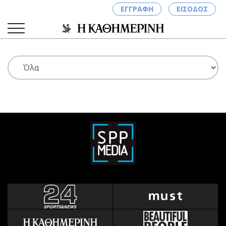
ΕΓΓΡΑΦΗ
ΕΙΣΟΔΟΣ
ΚΑΤΗΓΟΡΙΕΣ
ΣΥΝΔΕΣΗ
Κύπρος
Απόψεις
Παιδεία
Αρθρογραφία
Υγεία
The Hill
Πολιτική
Υγεία
Βουλευτικές 2026
Αγγελίες
Εκλογές 2024
Ενοικιάζονται
Προεδρικές 2023
Πωλούνται
Δημοσκοπήσεις
Ζητούν εργασία
Διπλωματία
Θέσεις εργασίας