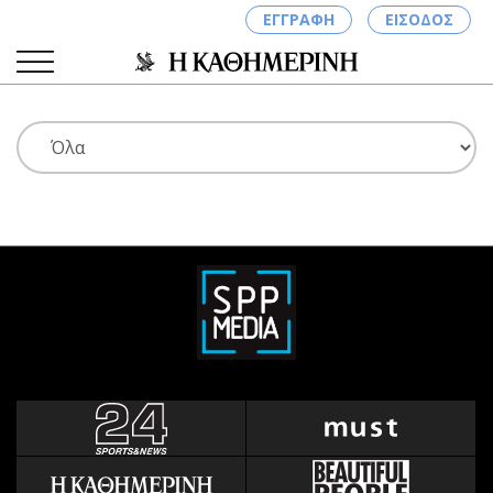
ΕΓΓΡΑΦΗ
ΕΙΣΟΔΟΣ
ΚΑΤΗΓΟΡΙΕΣ
ΣΥΝΔΕΣΗ
Κύπρος
Απόψεις
Παιδεία
Αρθρογραφία
Υγεία
The Hill
Πολιτική
Υγεία
Βουλευτικές 2026
Αγγελίες
Εκλογές 2024
Ενοικιάζονται
Προεδρικές 2023
Πωλούνται
Δημοσκοπήσεις
Ζητούν εργασία
Διπλωματία
Θέσεις εργασίας