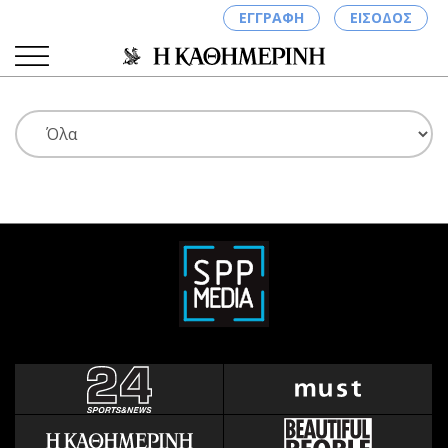
ΕΓΓΡΑΦΗ
ΕΙΣΟΔΟΣ
ΚΑΤΗΓΟΡΙΕΣ
ΣΥΝΔΕΣΗ
Κύπρος
Απόψεις
Παιδεία
Αρθρογραφία
Υγεία
The Hill
Πολιτική
Υγεία
Βουλευτικές 2026
Αγγελίες
Εκλογές 2024
Ενοικιάζονται
Προεδρικές 2023
Πωλούνται
Δημοσκοπήσεις
Ζητούν εργασία
Διπλωματία
Θέσεις εργασίας