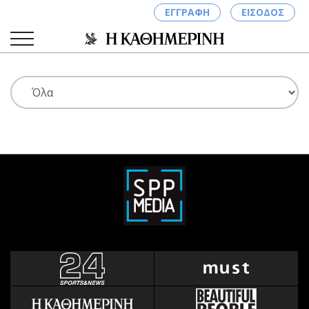
ΕΓΓΡΑΦΗ
ΕΙΣΟΔΟΣ
ΚΑΤΗΓΟΡΙΕΣ
ΣΥΝΔΕΣΗ
Κύπρος
Απόψεις
Παιδεία
Αρθρογραφία
Υγεία
The Hill
Πολιτική
Υγεία
Βουλευτικές 2026
Αγγελίες
Εκλογές 2024
Ενοικιάζονται
Προεδρικές 2023
Πωλούνται
Δημοσκοπήσεις
Ζητούν εργασία
Διπλωματία
Θέσεις εργασίας