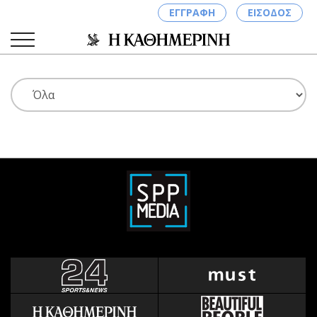
ΕΓΓΡΑΦΗ
ΕΙΣΟΔΟΣ
ΚΑΤΗΓΟΡΙΕΣ
ΣΥΝΔΕΣΗ
Κύπρος
Απόψεις
Παιδεία
Αρθρογραφία
Υγεία
The Hill
Πολιτική
Υγεία
Βουλευτικές 2026
Αγγελίες
Εκλογές 2024
Ενοικιάζονται
Προεδρικές 2023
Πωλούνται
Δημοσκοπήσεις
Ζητούν εργασία
Διπλωματία
Θέσεις εργασίας