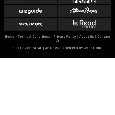
Αθλητισμός
Geek
Κύπρος
Νέα
Ελλάδα
Κινητά-tablets
Διεθνή
Social
Κληρώσεις Allwyn
Αυτοκίνηση
Home
|
Terms & Conditions
|
Privacy Policy
|
About Us
|
Contact
Us
Οικονομική
Αφιερώματα
BUILT BY BDIGITAL
| ADA CMS |
POWERED BY WEBSTUDIO
Οικονομία
Πολιτική
Real Estate
Οικονομία
Επιχειρήσεις
Γενικά
Αγορές
Αναδρομές
Money Review
Πρόσωπα
AstroBank Properties
Περιβάλλον
Trends
Good Life
Ενέργεια
Γυναίκα
Ναυτιλία
Showbiz