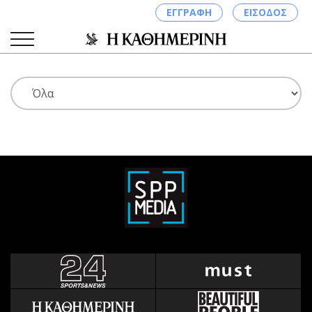
ΕΓΓΡΑΦΗ
ΕΙΣΟΔΟΣ
ΚΑΤΗΓΟΡΙΕΣ
ΣΥΝΔΕΣΗ
Κύπρος
Απόψεις
Παιδεία
Αρθρογραφία
Υγεία
The Hill
Πολιτική
Υγεία
Βουλευτικές 2026
Αγγελίες
Εκλογές 2024
Ενοικιάζονται
Προεδρικές 2023
Πωλούνται
Δημοσκοπήσεις
Ζητούν εργασία
Διπλωματία
Θέσεις εργασίας