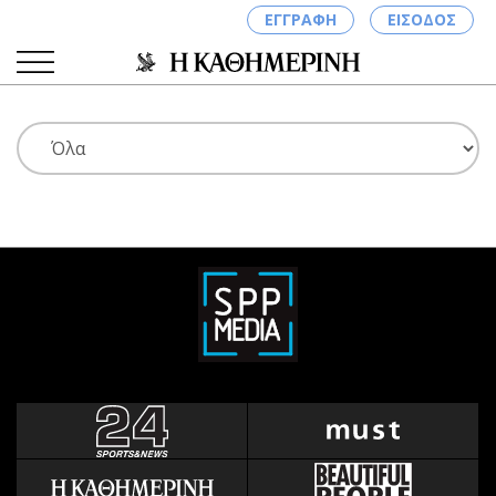
ΕΓΓΡΑΦΗ
ΕΙΣΟΔΟΣ
ΚΑΤΗΓΟΡΙΕΣ
ΣΥΝΔΕΣΗ
Κύπρος
Απόψεις
Παιδεία
Αρθρογραφία
Υγεία
The Hill
Πολιτική
Υγεία
Βουλευτικές 2026
Αγγελίες
Εκλογές 2024
Ενοικιάζονται
Προεδρικές 2023
Πωλούνται
Δημοσκοπήσεις
Ζητούν εργασία
Διπλωματία
Θέσεις εργασίας