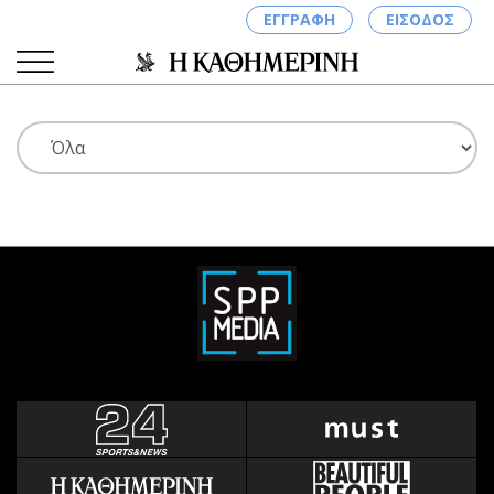
ΕΓΓΡΑΦΗ
ΕΙΣΟΔΟΣ
ΚΑΤΗΓΟΡΙΕΣ
ΣΥΝΔΕΣΗ
Κύπρος
Απόψεις
Παιδεία
Αρθρογραφία
Υγεία
The Hill
Πολιτική
Υγεία
Βουλευτικές 2026
Αγγελίες
Εκλογές 2024
Ενοικιάζονται
Προεδρικές 2023
Πωλούνται
Δημοσκοπήσεις
Ζητούν εργασία
Διπλωματία
Θέσεις εργασίας