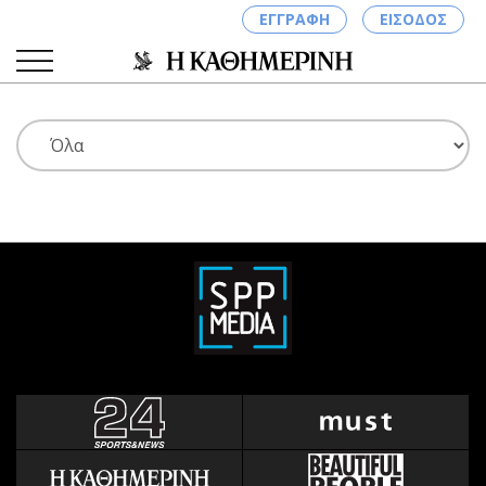
ΕΓΓΡΑΦΗ
ΕΙΣΟΔΟΣ
ΚΑΤΗΓΟΡΙΕΣ
ΣΥΝΔΕΣΗ
Κύπρος
Απόψεις
Παιδεία
Αρθρογραφία
Υγεία
The Hill
Πολιτική
Υγεία
Βουλευτικές 2026
Αγγελίες
Εκλογές 2024
Ενοικιάζονται
Προεδρικές 2023
Πωλούνται
Δημοσκοπήσεις
Ζητούν εργασία
Διπλωματία
Θέσεις εργασίας