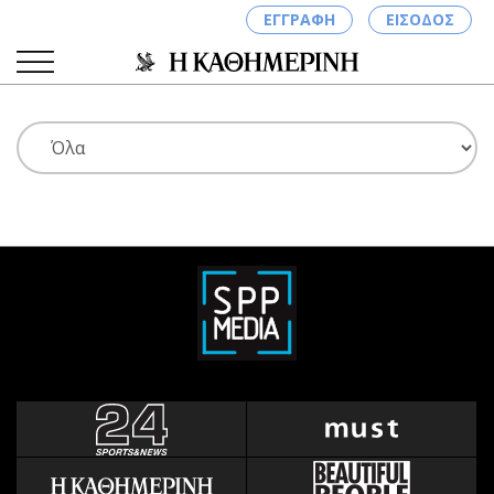
ΕΓΓΡΑΦΗ
ΕΙΣΟΔΟΣ
ΚΑΤΗΓΟΡΙΕΣ
ΣΥΝΔΕΣΗ
Κύπρος
Απόψεις
Παιδεία
Αρθρογραφία
Υγεία
The Hill
Πολιτική
Υγεία
Βουλευτικές 2026
Αγγελίες
Εκλογές 2024
Ενοικιάζονται
Προεδρικές 2023
Πωλούνται
Δημοσκοπήσεις
Ζητούν εργασία
Διπλωματία
Θέσεις εργασίας