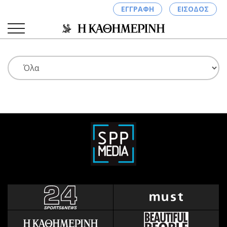
ΕΓΓΡΑΦΗ
ΕΙΣΟΔΟΣ
ΚΑΤΗΓΟΡΙΕΣ
ΣΥΝΔΕΣΗ
Κύπρος
Απόψεις
Παιδεία
Αρθρογραφία
Υγεία
The Hill
Πολιτική
Υγεία
Βουλευτικές 2026
Αγγελίες
Εκλογές 2024
Ενοικιάζονται
Προεδρικές 2023
Πωλούνται
Δημοσκοπήσεις
Ζητούν εργασία
Διπλωματία
Θέσεις εργασίας