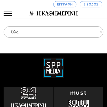
ΕΓΓΡΑΦΗ
ΕΙΣΟΔΟΣ
ΚΑΤΗΓΟΡΙΕΣ
ΣΥΝΔΕΣΗ
Κύπρος
Απόψεις
Παιδεία
Αρθρογραφία
Υγεία
The Hill
Πολιτική
Υγεία
Βουλευτικές 2026
Αγγελίες
Εκλογές 2024
Ενοικιάζονται
Προεδρικές 2023
Πωλούνται
Δημοσκοπήσεις
Ζητούν εργασία
Διπλωματία
Θέσεις εργασίας