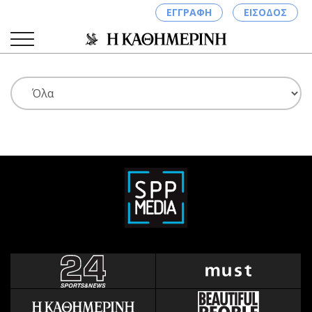
ΕΓΓΡΑΦΗ
ΕΙΣΟΔΟΣ
ΚΑΤΗΓΟΡΙΕΣ
ΣΥΝΔΕΣΗ
Κύπρος
Απόψεις
Παιδεία
Αρθρογραφία
Υγεία
The Hill
Πολιτική
Υγεία
Βουλευτικές 2026
Αγγελίες
Εκλογές 2024
Ενοικιάζονται
Προεδρικές 2023
Πωλούνται
Δημοσκοπήσεις
Ζητούν εργασία
Διπλωματία
Θέσεις εργασίας