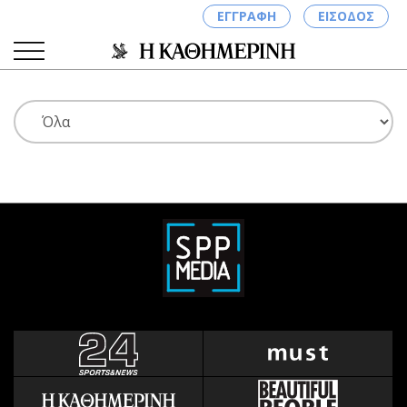
ΕΓΓΡΑΦΗ
ΕΙΣΟΔΟΣ
ΚΑΤΗΓΟΡΙΕΣ
ΣΥΝΔΕΣΗ
Κύπρος
Απόψεις
Παιδεία
Αρθρογραφία
Υγεία
The Hill
Πολιτική
Υγεία
Βουλευτικές 2026
Αγγελίες
Εκλογές 2024
Ενοικιάζονται
Προεδρικές 2023
Πωλούνται
Δημοσκοπήσεις
Ζητούν εργασία
Διπλωματία
Θέσεις εργασίας