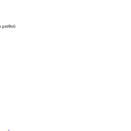
υ μισθού