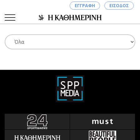
ΕΓΓΡΑΦΗ
ΕΙΣΟΔΟΣ
ΚΑΤΗΓΟΡΙΕΣ
ΣΥΝΔΕΣΗ
Κύπρος
Απόψεις
Παιδεία
Αρθρογραφία
Υγεία
The Hill
Πολιτική
Υγεία
Βουλευτικές 2026
Αγγελίες
Εκλογές 2024
Ενοικιάζονται
Προεδρικές 2023
Πωλούνται
Δημοσκοπήσεις
Ζητούν εργασία
Διπλωματία
Θέσεις εργασίας