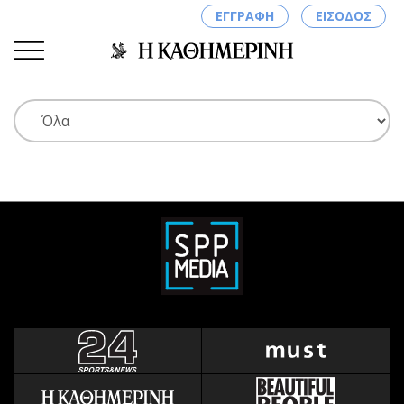
ΕΓΓΡΑΦΗ
ΕΙΣΟΔΟΣ
ΚΑΤΗΓΟΡΙΕΣ
ΣΥΝΔΕΣΗ
Κύπρος
Απόψεις
Παιδεία
Αρθρογραφία
Υγεία
The Hill
Πολιτική
Υγεία
Βουλευτικές 2026
Αγγελίες
Εκλογές 2024
Ενοικιάζονται
Προεδρικές 2023
Πωλούνται
Δημοσκοπήσεις
Ζητούν εργασία
Διπλωματία
Θέσεις εργασίας