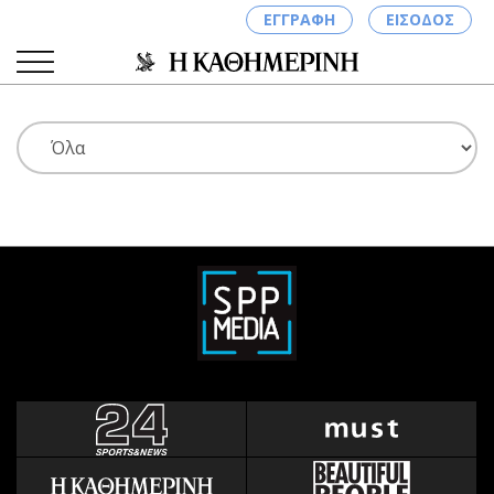
ΕΓΓΡΑΦΗ
ΕΙΣΟΔΟΣ
ΚΑΤΗΓΟΡΙΕΣ
ΣΥΝΔΕΣΗ
Κύπρος
Απόψεις
Παιδεία
Αρθρογραφία
Υγεία
The Hill
Πολιτική
Υγεία
Βουλευτικές 2026
Αγγελίες
Εκλογές 2024
Ενοικιάζονται
Προεδρικές 2023
Πωλούνται
Δημοσκοπήσεις
Ζητούν εργασία
Διπλωματία
Θέσεις εργασίας