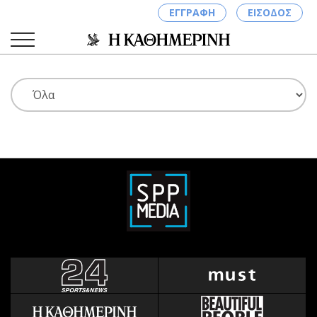
ΕΓΓΡΑΦΗ
ΕΙΣΟΔΟΣ
ΚΑΤΗΓΟΡΙΕΣ
ΣΥΝΔΕΣΗ
Κύπρος
Απόψεις
Παιδεία
Αρθρογραφία
Υγεία
The Hill
Πολιτική
Υγεία
Βουλευτικές 2026
Αγγελίες
Εκλογές 2024
Ενοικιάζονται
Προεδρικές 2023
Πωλούνται
Δημοσκοπήσεις
Ζητούν εργασία
Διπλωματία
Θέσεις εργασίας