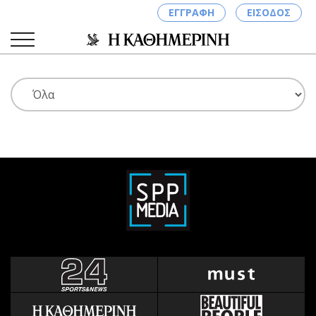
ΕΓΓΡΑΦΗ
ΕΙΣΟΔΟΣ
ΚΑΤΗΓΟΡΙΕΣ
ΣΥΝΔΕΣΗ
Κύπρος
Απόψεις
Παιδεία
Αρθρογραφία
Υγεία
The Hill
Πολιτική
Υγεία
Βουλευτικές 2026
Αγγελίες
Εκλογές 2024
Ενοικιάζονται
Προεδρικές 2023
Πωλούνται
Δημοσκοπήσεις
Ζητούν εργασία
Διπλωματία
Θέσεις εργασίας