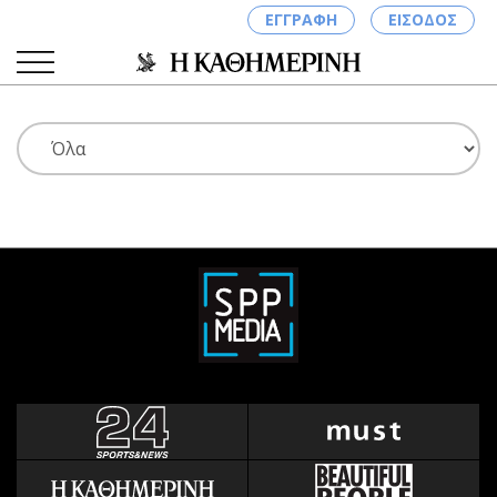
ΕΓΓΡΑΦΗ
ΕΙΣΟΔΟΣ
ΚΑΤΗΓΟΡΙΕΣ
ΣΥΝΔΕΣΗ
Κύπρος
Απόψεις
Παιδεία
Αρθρογραφία
Υγεία
The Hill
Πολιτική
Υγεία
Βουλευτικές 2026
Αγγελίες
Εκλογές 2024
Ενοικιάζονται
Προεδρικές 2023
Πωλούνται
Δημοσκοπήσεις
Ζητούν εργασία
Διπλωματία
Θέσεις εργασίας