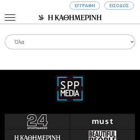
ΕΓΓΡΑΦΗ
ΕΙΣΟΔΟΣ
ΚΑΤΗΓΟΡΙΕΣ
ΣΥΝΔΕΣΗ
Κύπρος
Απόψεις
Παιδεία
Αρθρογραφία
Υγεία
The Hill
Πολιτική
Υγεία
Βουλευτικές 2026
Αγγελίες
Εκλογές 2024
Ενοικιάζονται
Προεδρικές 2023
Πωλούνται
Δημοσκοπήσεις
Ζητούν εργασία
Διπλωματία
Θέσεις εργασίας