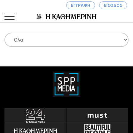
ΕΓΓΡΑΦΗ
ΕΙΣΟΔΟΣ
ΚΑΤΗΓΟΡΙΕΣ
ΣΥΝΔΕΣΗ
Κύπρος
Απόψεις
Παιδεία
Αρθρογραφία
Υγεία
The Hill
Πολιτική
Υγεία
Βουλευτικές 2026
Αγγελίες
Εκλογές 2024
Ενοικιάζονται
Προεδρικές 2023
Πωλούνται
Δημοσκοπήσεις
Ζητούν εργασία
Διπλωματία
Θέσεις εργασίας