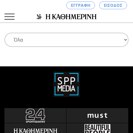
ΕΓΓΡΑΦΗ
ΕΙΣΟΔΟΣ
ΚΑΤΗΓΟΡΙΕΣ
ΣΥΝΔΕΣΗ
Κύπρος
Απόψεις
Παιδεία
Αρθρογραφία
Υγεία
The Hill
Πολιτική
Υγεία
Βουλευτικές 2026
Αγγελίες
Εκλογές 2024
Ενοικιάζονται
Προεδρικές 2023
Πωλούνται
Δημοσκοπήσεις
Ζητούν εργασία
Διπλωματία
Θέσεις εργασίας