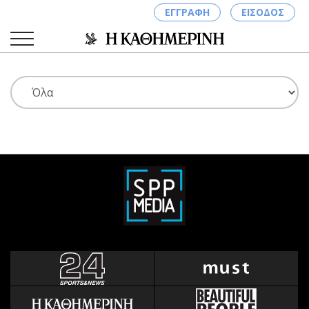
ΕΓΓΡΑΦΗ
ΕΙΣΟΔΟΣ
ΚΑΤΗΓΟΡΙΕΣ
ΣΥΝΔΕΣΗ
Κύπρος
Απόψεις
Παιδεία
Αρθρογραφία
Υγεία
The Hill
Πολιτική
Υγεία
Βουλευτικές 2026
Αγγελίες
Εκλογές 2024
Ενοικιάζονται
Προεδρικές 2023
Πωλούνται
Δημοσκοπήσεις
Ζητούν εργασία
Διπλωματία
Θέσεις εργασίας